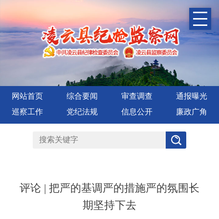
网站首页
综合要闻
审查调查
通报曝光
巡察工作
党纪法规
信息公开
廉政广角
评论 | 把严的基调严的措施严的氛围长
期坚持下去