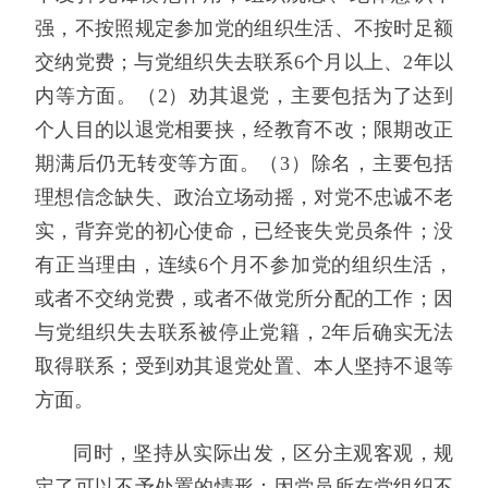
强，不按照规定参加党的组织生活、不按时足额
交纳党费；与党组织失去联系6个月以上、2年以
内等方面。（2）劝其退党，主要包括为了达到
个人目的以退党相要挟，经教育不改；限期改正
期满后仍无转变等方面。（3）除名，主要包括
理想信念缺失、政治立场动摇，对党不忠诚不老
实，背弃党的初心使命，已经丧失党员条件；没
有正当理由，连续6个月不参加党的组织生活，
或者不交纳党费，或者不做党所分配的工作；因
与党组织失去联系被停止党籍，2年后确实无法
取得联系；受到劝其退党处置、本人坚持不退等
方面。
同时，坚持从实际出发，区分主观客观，规
定了可以不予处置的情形：因党员所在党组织不