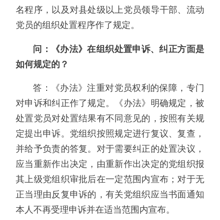
名程序，以及对县处级以上党员领导干部、流动
党员的组织处置程序作了规定。
问：《办法》在组织处置申诉、纠正方面是
如何规定的？
答：《办法》注重对党员权利的保障，专门
对申诉和纠正作了规定。《办法》明确规定，被
处置党员对处置结果有不同意见的，按照有关规
定提出申诉。党组织按照规定进行复议、复查，
并给予负责的答复。对于需要纠正的处置决议，
应当重新作出决定，由重新作出决定的党组织报
其上级党组织审批后在一定范围内宣布；对于无
正当理由反复申诉的，有关党组织应当书面通知
本人不再受理申诉并在适当范围内宣布。