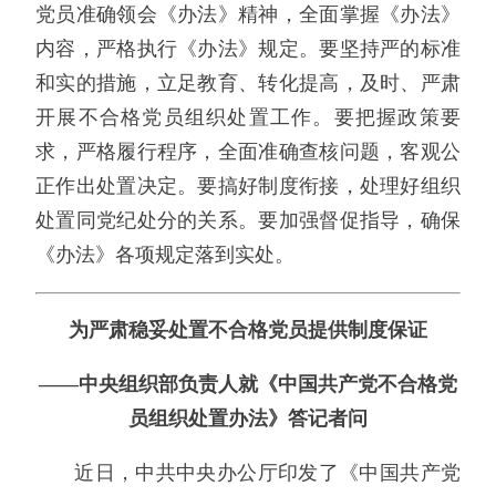
党员准确领会《办法》精神，全面掌握《办法》
内容，严格执行《办法》规定。要坚持严的标准
和实的措施，立足教育、转化提高，及时、严肃
开展不合格党员组织处置工作。要把握政策要
求，严格履行程序，全面准确查核问题，客观公
正作出处置决定。要搞好制度衔接，处理好组织
处置同党纪处分的关系。要加强督促指导，确保
《办法》各项规定落到实处。
为严肃稳妥处置不合格党员提供制度保证
——中央组织部负责人就《中国共产党不合格党
员组织处置办法》答记者问
近日，中共中央办公厅印发了《中国共产党