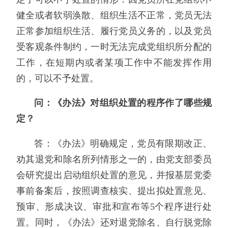
健全或者软弱涣散、组织生活不正常，党员无法
正常参加组织生活、履行党员义务的，以及党员
受客观条件制约，一时无法完成党组织所分配的
工作，在短期内或者某项工作中不能发挥作用
的，可以不予处置。
问：《办法》对组织处置的程序作了哪些规
定？
答：《办法》明确规定，党员有限期改正、
劝其退党和除名所列情形之一的，由党支部委员
会研究提出启动组织处置的意见，并报基层党委
事前备案后，按照调查核实、提出拟处置意见、
预审、形成决议、审批和宣布等5个程序进行处
置。同时，《办法》还对退党除名、自行脱党除