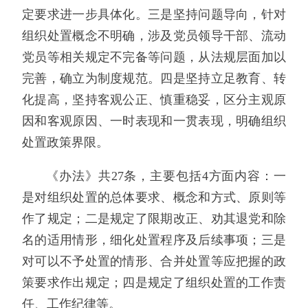
定要求进一步具体化。三是坚持问题导向，针对
组织处置概念不明确，涉及党员领导干部、流动
党员等相关规定不完备等问题，从法规层面加以
完善，确立为制度规范。四是坚持立足教育、转
化提高，坚持客观公正、慎重稳妥，区分主观原
因和客观原因、一时表现和一贯表现，明确组织
处置政策界限。
《办法》共27条，主要包括4方面内容：一
是对组织处置的总体要求、概念和方式、原则等
作了规定；二是规定了限期改正、劝其退党和除
名的适用情形，细化处置程序及后续事项；三是
对可以不予处置的情形、合并处置等应把握的政
策要求作出规定；四是规定了组织处置的工作责
任、工作纪律等。