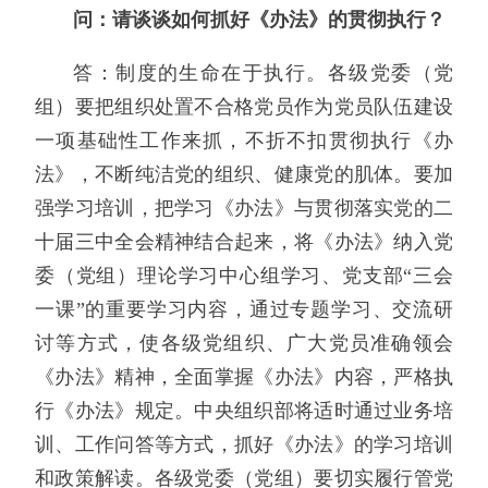
问：请谈谈如何抓好《办法》的贯彻执行？
答：制度的生命在于执行。各级党委（党
组）要把组织处置不合格党员作为党员队伍建设
一项基础性工作来抓，不折不扣贯彻执行《办
法》，不断纯洁党的组织、健康党的肌体。要加
强学习培训，把学习《办法》与贯彻落实党的二
十届三中全会精神结合起来，将《办法》纳入党
委（党组）理论学习中心组学习、党支部“三会
一课”的重要学习内容，通过专题学习、交流研
讨等方式，使各级党组织、广大党员准确领会
《办法》精神，全面掌握《办法》内容，严格执
行《办法》规定。中央组织部将适时通过业务培
训、工作问答等方式，抓好《办法》的学习培训
和政策解读。各级党委（党组）要切实履行管党