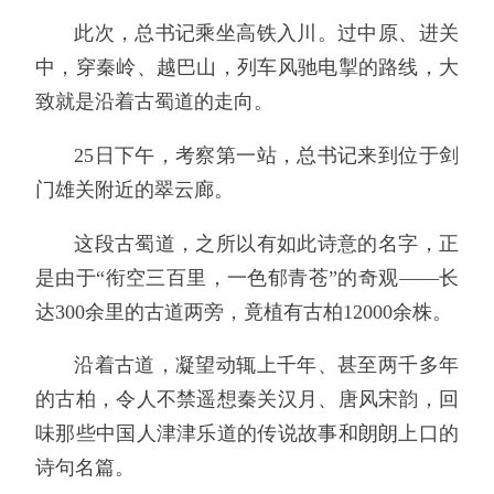
此次，总书记乘坐高铁入川。过中原、进关
中，穿秦岭、越巴山，列车风驰电掣的路线，大
致就是沿着古蜀道的走向。
25日下午，考察第一站，总书记来到位于剑
门雄关附近的翠云廊。
这段古蜀道，之所以有如此诗意的名字，正
是由于“衔空三百里，一色郁青苍”的奇观——长
达300余里的古道两旁，竟植有古柏12000余株。
沿着古道，凝望动辄上千年、甚至两千多年
的古柏，令人不禁遥想秦关汉月、唐风宋韵，回
味那些中国人津津乐道的传说故事和朗朗上口的
诗句名篇。