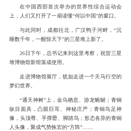
在中国西部首次举办的世界性综合运动会
上，人们又打开了一扇读懂“何以中国”的窗口。
与此同时，成都往北，广汉鸭子河畔，“沉
睡数千年，一醒惊天下”的三星堆上新了。
26日下午，总书记来到这里考察，祝贺三星
堆博物馆新馆落成使用。
走进博物馆展厅，犹如走进一个天马行空的
梦幻世界。
“通天神树”上，金乌栖息、游龙蜿蜒；青铜
纵目面具，凸眼巨耳、神秘庄严；青铜鸟足神
像，头顶尊、手撑罍、脚踏鸟；形态各异的青铜
人头像，聚成气势恢宏的“方阵”……